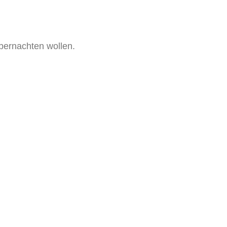
age
bernachten wollen.